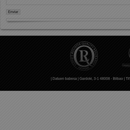
|
Datuen babesa
| Gardoki, 3-1 48008 - Bilbao | T