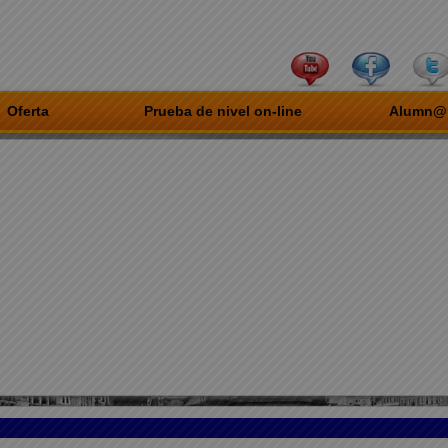
Oferta
Prueba de nivel on-line
Alumn@