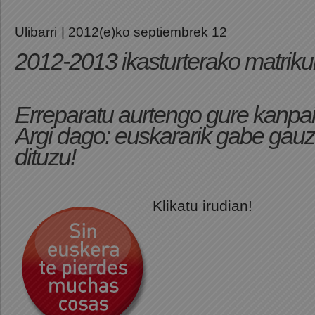
Ulibarri
| 2012(e)ko septiembrek 12
2012-2013 ikasturterako matrikula
Erreparatu aurtengo gure kanpaina
Argi dago: euskararik gabe gau
dituzu!
Klikatu irudian!