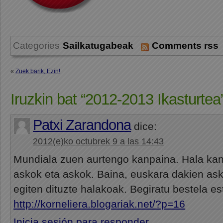
Categories
Sailkatugabeak
Comments rss
«
Zuek barik, Ezin!
Iruzkin bat “2012-2013 Ikasturtea
Patxi Zarandona
dice:
2012(e)ko octubrek 9 a las 14:43
Mundiala zuen aurtengo kanpaina. Hala kan
askok eta askok. Baina, euskara dakien ask
egiten dituzte halakoak. Begiratu bestela e
http://korneliera.blogariak.net/?p=16
Inicia sesión para responder