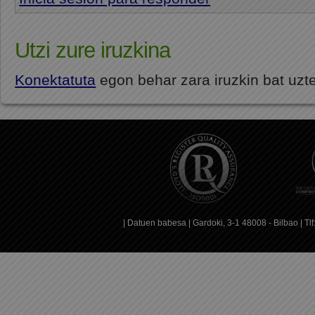
Utzi zure iruzkina
Konektatuta
egon behar zara iruzkin bat uzt
|
Datuen babesa
| Gardoki, 3-1 48008 - Bilbao | T