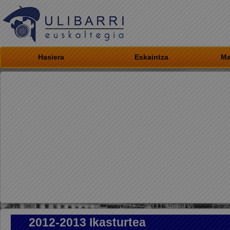
Hasiera
Eskaintza
Ma
2012-2013 Ikasturtea