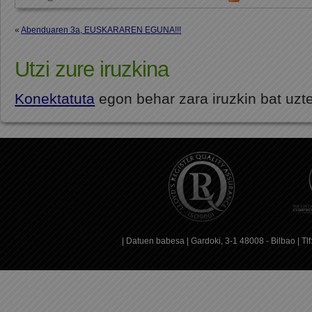
«
Abenduaren 3a, EUSKARAREN EGUNA!!!
Utzi zure iruzkina
Konektatuta
egon behar zara iruzkin bat uzt
|
Datuen babesa
| Gardoki, 3-1 48008 - Bilbao | T