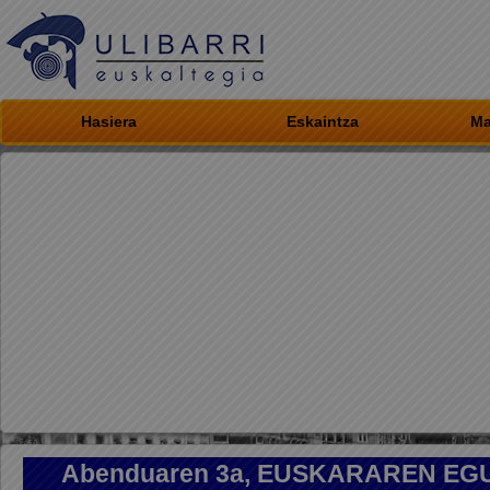
Hasiera
Eskaintza
Ma
Abenduaren 3a, EUSKARAREN EGU