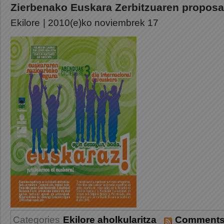
Zierbenako Euskara Zerbitzuaren proposa
Ekilore
| 2010(e)ko noviembrek 17
Categories
Ekilore aholkularitza
Comments