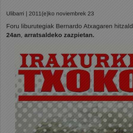
Ulibarri
| 2011(e)ko noviembrek 23
Foru liburutegiak Bernardo Atxagaren hitzal
24an
,
arratsaldeko zazpietan.