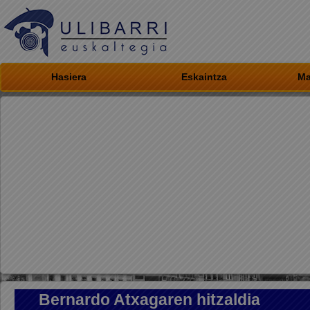
Hasiera
Eskaintza
Ma
Bernardo Atxagaren hitzaldia