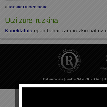
«
Euskararen Eguna Zierbenan!!
Utzi zure iruzkina
Konektatuta
egon behar zara iruzkin bat uzt
|
Datuen babesa
| Gardoki, 3-1 48008 - Bilbao | T