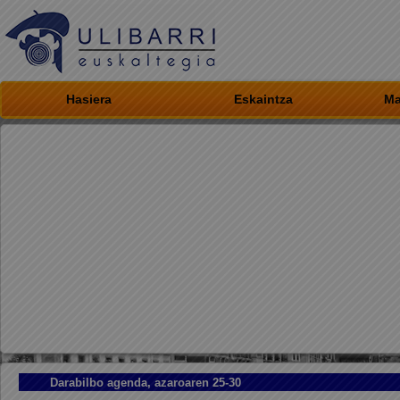
Hasiera
Eskaintza
Ma
Darabilbo agenda, azaroaren 25-30