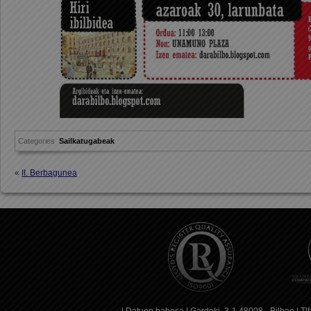
Categories
Sailkatugabeak
«
II. Berbagunea
|
Datuen babesa
| Gardoki, 3-1 48008 - Bilbao | T