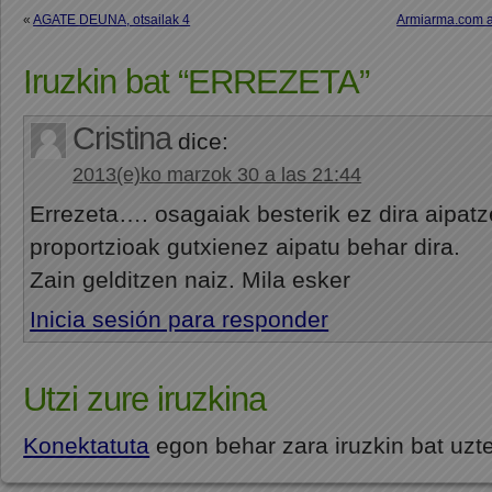
«
AGATE DEUNA, otsailak 4
Armiarma.com at
Iruzkin bat “ERREZETA”
Cristina
dice:
2013(e)ko marzok 30 a las 21:44
Errezeta…. osagaiak besterik ez dira aipatz
proportzioak gutxienez aipatu behar dira.
Zain gelditzen naiz. Mila esker
Inicia sesión para responder
Utzi zure iruzkina
Konektatuta
egon behar zara iruzkin bat uzt