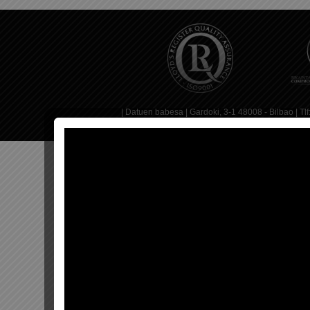
|
Datuen babesa
| Gardoki, 3-1 48008 - Bilbao | T