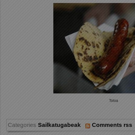
Toloa
Categories
Sailkatugabeak
Comments rss