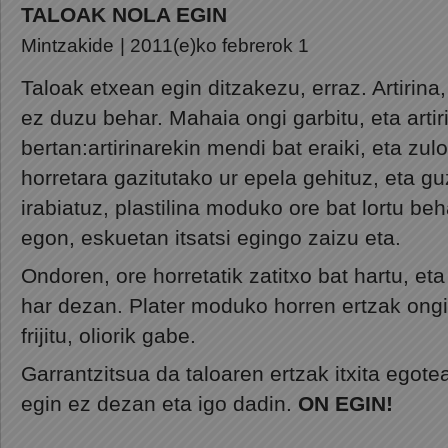
TALOAK NOLA EGIN
Mintzakide
| 2011(e)ko febrerok 1
Taloak etxean egin ditzakezu, erraz. Artirina,
ez duzu behar. Mahaia ongi garbitu, eta arti
bertan:artirinarekin mendi bat eraiki, eta zu
horretara gazitutako ur epela gehituz, eta g
irabiatuz, plastilina moduko ore bat lortu b
egon, eskuetan itsatsi egingo zaizu eta.
Ondoren, ore horretatik zatitxo bat hartu, eta
har dezan. Plater moduko horren ertzak ongi 
frijitu, oliorik gabe.
Garrantzitsua da taloaren ertzak itxita egotea
egin ez dezan eta igo dadin.
ON EGIN!