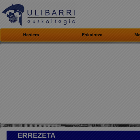
Hasiera
Eskaintza
Ma
ERREZETA