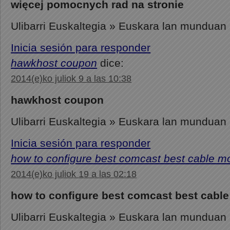
więcej pomocnych rad na stronie
Ulibarri Euskaltegia » Euskara lan munduan
Inicia sesión para responder
hawkhost coupon
dice:
2014(e)ko juliok 9 a las 10:38
hawkhost coupon
Ulibarri Euskaltegia » Euskara lan munduan
Inicia sesión para responder
how to configure best comcast best cable m
2014(e)ko juliok 19 a las 02:18
how to configure best comcast best cabl
Ulibarri Euskaltegia » Euskara lan munduan