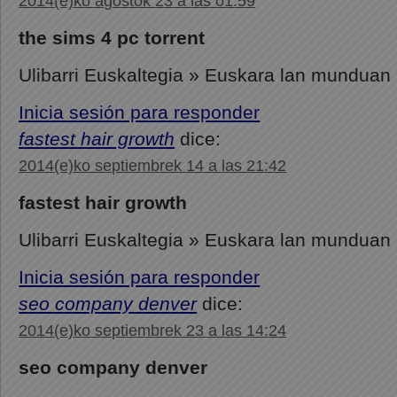
2014(e)ko agostok 23 a las 01:59
the sims 4 pc torrent
Ulibarri Euskaltegia » Euskara lan munduan
Inicia sesión para responder
fastest hair growth
dice:
2014(e)ko septiembrek 14 a las 21:42
fastest hair growth
Ulibarri Euskaltegia » Euskara lan munduan
Inicia sesión para responder
seo company denver
dice:
2014(e)ko septiembrek 23 a las 14:24
seo company denver