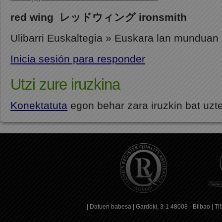
red wing レッドウィング ironsmith
Ulibarri Euskaltegia » Euskara lan munduan
Inicia sesión para responder
Utzi zure iruzkina
Konektatuta
egon behar zara iruzkin bat uzt
|
Datuen babesa
| Gardoki, 3-1 48008 - Bilbao | T