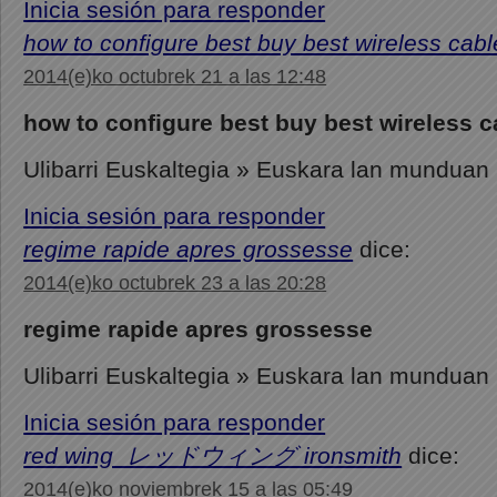
Inicia sesión para responder
how to configure best buy best wireless ca
2014(e)ko octubrek 21 a las 12:48
how to configure best buy best wireless
Ulibarri Euskaltegia » Euskara lan munduan
Inicia sesión para responder
regime rapide apres grossesse
dice:
2014(e)ko octubrek 23 a las 20:28
regime rapide apres grossesse
Ulibarri Euskaltegia » Euskara lan munduan
Inicia sesión para responder
red wing レッドウィング ironsmith
dice:
2014(e)ko noviembrek 15 a las 05:49