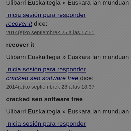
Ulibarri Euskaltegia » Euskara lan munduan
Inicia sesión para responder
recover it
dice:
2014(e)ko septiembrek 25 a las 17:51
recover it
Ulibarri Euskaltegia » Euskara lan munduan
Inicia sesión para responder
cracked seo software free
dice:
2014(e)ko septiembrek 28 a las 18:37
cracked seo software free
Ulibarri Euskaltegia » Euskara lan munduan
Inicia sesión para responder