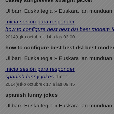
oakley sunglasses straight jacket
Ulibarri Euskaltegia » Euskara lan munduan
Inicia sesión para responder
how to configure best best dsl best modem fo
2014(e)ko octubrek 14 a las 03:00
how to configure best best dsl best modem
Ulibarri Euskaltegia » Euskara lan munduan
Inicia sesión para responder
spanish funny jokes
dice:
2014(e)ko octubrek 17 a las 09:45
spanish funny jokes
Ulibarri Euskaltegia » Euskara lan munduan