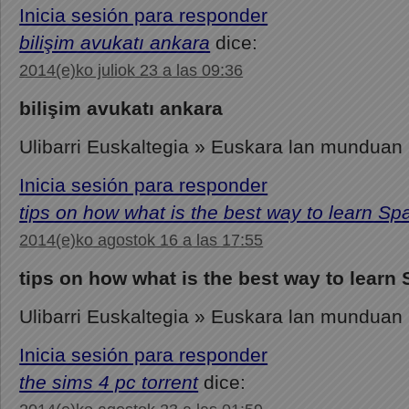
Inicia sesión para responder
bilişim avukatı ankara
dice:
2014(e)ko juliok 23 a las 09:36
bilişim avukatı ankara
Ulibarri Euskaltegia » Euskara lan munduan
Inicia sesión para responder
tips on how what is the best way to learn Sp
2014(e)ko agostok 16 a las 17:55
tips on how what is the best way to learn
Ulibarri Euskaltegia » Euskara lan munduan
Inicia sesión para responder
the sims 4 pc torrent
dice: