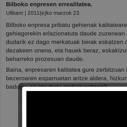
Bilboko enpresen errealitatea.
Ulibarri
| 2011(e)ko marzok 23
Bilboko enpresa pribatu gehienak kalitatear
gehiagorekin erlazionatuta daude zuzenean 
dudarik ez dago merkatuak berak eskatzen
dezakeen onena, eta hauek beraz, eskakizu
beharreko prozesuan daude.
Baina, enpresaren kalitatea gure zerbitzuan 
bezeroaren esparruetan aritze aldera, hizkun
badugu, ez ote dugu zerbait galtzen?