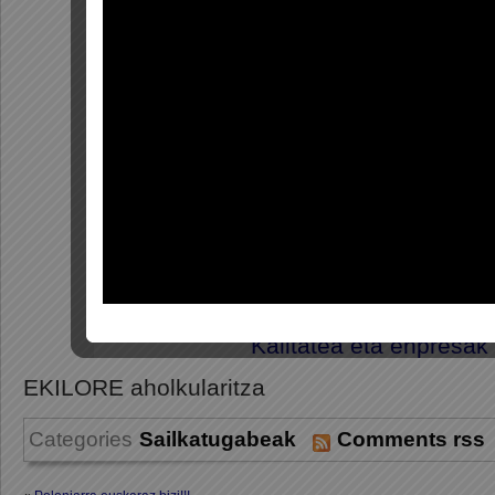
Kalitatea eta enpresak
EKILORE aholkularitza
Categories
Sailkatugabeak
Comments rss