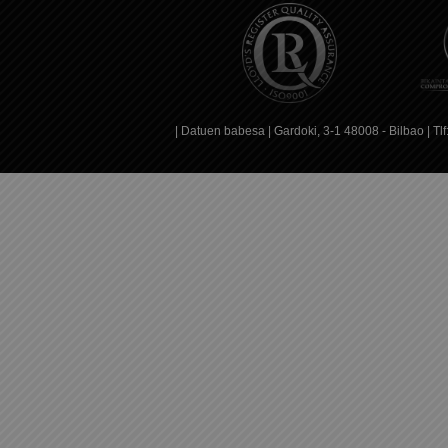
|
Datuen babesa
| Gardoki, 3-1 48008 - Bilbao | T