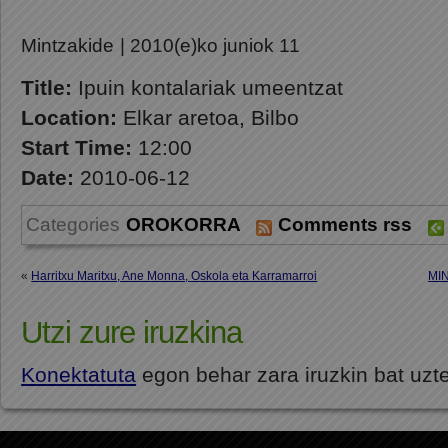
Mintzakide
| 2010(e)ko juniok 11
Title:
Ipuin kontalariak umeentzat
Location:
Elkar aretoa, Bilbo
Start Time:
12:00
Date:
2010-06-12
Categories
OROKORRA
Comments rss
«
Harritxu Maritxu, Ane Monna, Oskola eta Karramarroi
MIN
Utzi zure iruzkina
Konektatuta
egon behar zara iruzkin bat uzt