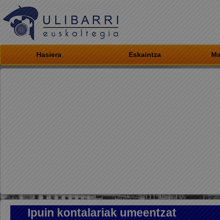
Hasiera
Eskaintza
Ma
Ipuin kontalariak umeentzat