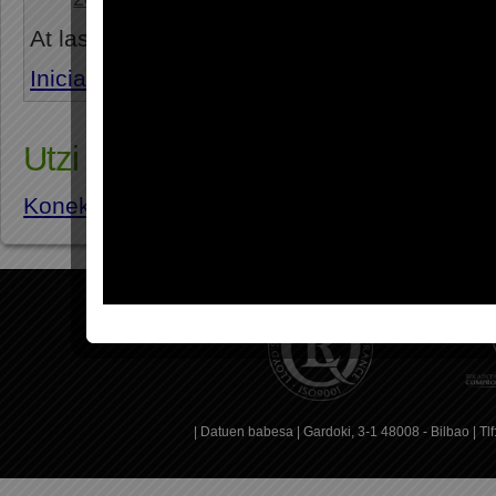
At last! Someone who undesrtadns! Thanks f
Inicia sesión para responder
Utzi zure iruzkina
Konektatuta
egon behar zara iruzkin bat uzt
|
Datuen babesa
| Gardoki, 3-1 48008 - Bilbao | T