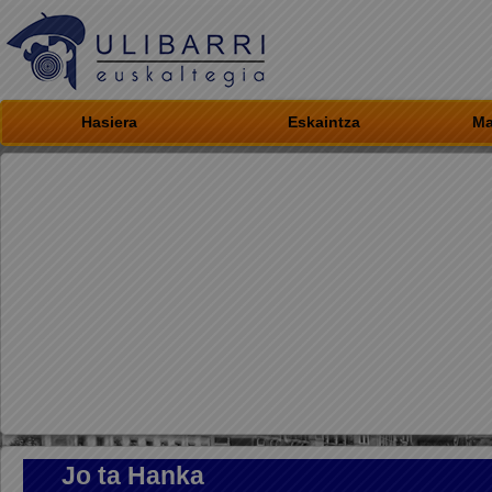
Hasiera
Eskaintza
Ma
Jo ta Hanka