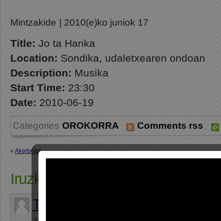
Mintzakide
| 2010(e)ko juniok 17
Title:
Jo ta Hanka
Location:
Sondika, udaletxearen ondoan
Description:
Musika
Start Time:
23:30
Date:
2010-06-19
Categories
OROKORRA
Comments rss
«
Akerbeltz
Iruzkin bat “Jo ta Hanka”
Torn
dice:
2011(e)ko mayok 4 a las 20:42