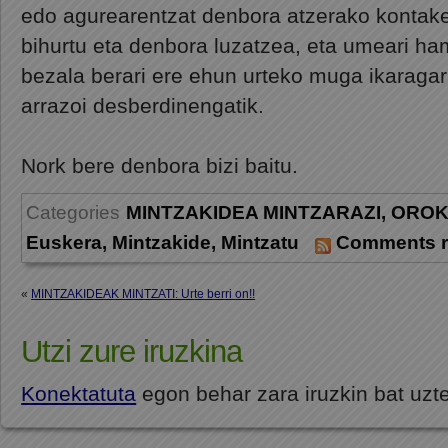
edo agurearentzat denbora atzerako kontake
bihurtu eta denbora luzatzea, eta umeari ha
bezala berari ere ehun urteko muga ikaragarr
arrazoi desberdinengatik.
Nork bere denbora bizi baitu.
Categories
MINTZAKIDEA MINTZARAZI
,
ORO
Euskera
,
Mintzakide
,
Mintzatu
Comments 
«
MINTZAKIDEAK MINTZATI: Urte berri on!!
Utzi zure iruzkina
Konektatuta
egon behar zara iruzkin bat uzt