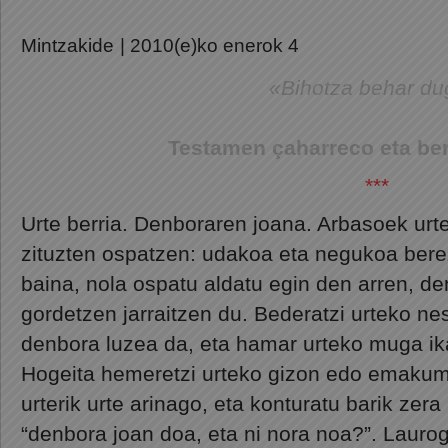
Mintzakide
| 2010(e)ko enerok 4
«Bihotza behar du
Testamen çaharreco eta ber
***
Urte berria. Denboraren joana. Arbasoek ur
zituzten ospatzen: udakoa eta negukoa ber
baina, nola ospatu aldatu egin den arren, d
gordetzen jarraitzen du. Bederatzi urteko n
denbora luzea da, eta hamar urteko muga ika
Hogeita hemeretzi urteko gizon edo emakum
urterik urte arinago, eta konturatu barik zer
“denbora joan doa, eta ni nora noa?”. Laurog