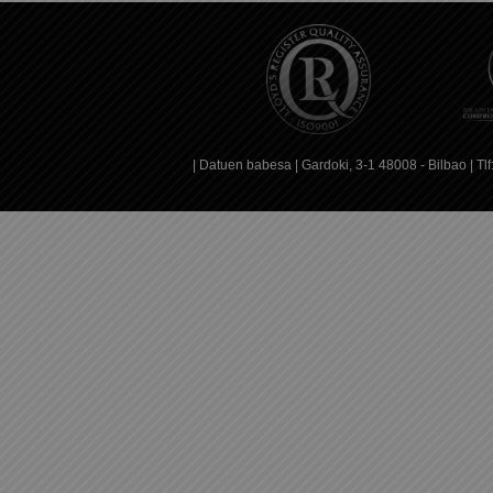
|
Datuen babesa
| Gardoki, 3-1 48008 - Bilbao | T